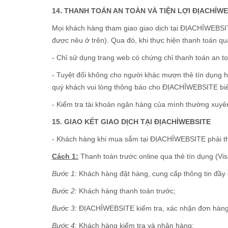
14. THANH TOÁN AN TOÀN VÀ TIỆN LỢI ĐỊACHỈW
Mọi khách hàng tham giao giao dịch tại ĐỊACHỈWEBSITE
được nêu ở trên). Qua đó, khi thực hiện thanh toán qu
- Chỉ sử dụng trang web có chứng chỉ thanh toán an t
- Tuyệt đối không cho người khác mượn thẻ tín dụng h
quý khách vui lòng thông báo cho ĐỊACHỈWEBSITE biết 
- Kiểm tra tài khoản ngân hàng của mình thường xuyên
15. GIAO KẾT GIAO DỊCH TẠI ĐỊACHỈWEBSITE
- Khách hàng khi mua sắm tại ĐỊACHỈWEBSITE phải thự
Cách 1:
Thanh toán trước online qua thẻ tín dụng (Visa
Bước 1:
Khách hàng đặt hàng, cung cấp thông tin đầy 
Bước 2:
Khách hàng thanh toán trước;
Bước 3:
ĐỊACHỈWEBSITE kiểm tra, xác nhận đơn hàng
Bước 4:
Khách hàng kiểm tra và nhận hàng;