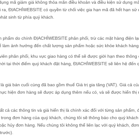
ụng mã giảm giá không thỏa mãn điều khoản và điều kiện sử dụng m
i ra, ĐỊACHỈWEBSITE có quyền từ chối việc gia hạn mã đã hết hạn sử 
át sinh từ phía quý khách.
 phẩm do chính ĐỊACHỈWEBSITE phân phối, trừ các mặt hàng điện lạnh
hể làm ảnh hưởng đến chất lượng sản phẩm hoặc sức khỏe khách hàng
iên phân phối, khu vực giao hàng có thể sẽ được giới hạn theo thông 
ời tại thời điểm quý khách đặt hàng, ĐỊACHỈWEBSITE sẽ liên hệ đến qu
 giá bán cuối cùng đã bao gồm thuế Giá trị gia tăng (VAT). Giá cả củ
hực hiện đơn hàng sẽ được áp dụng thêm nếu có, và sẽ được hiển thị rõ
 cả các thông tin và giá hiển thị là chính xác đối với từng sản phẩm, đ
o trong đơn hàng của quý khách, chúng tôi sẽ thông báo cho quý khách
oặc hủy đơn hàng. Nếu chúng tôi không thể liên lạc với quý khách, đơn
trước).