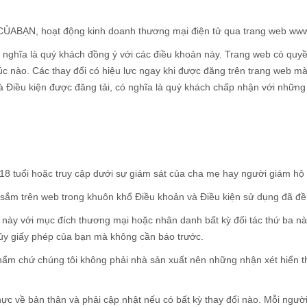
ỦABẠN, hoạt động kinh doanh thương mại điện tử qua trang web 
ó nghĩa là quý khách đồng ý với các điều khoản này. Trang web có quyề
úc nào. Các thay đổi có hiệu lực ngay khi được đăng trên trang web mà
à Điều kiện được đăng tải, có nghĩa là quý khách chấp nhận với những
i 18 tuổi hoặc truy cập dưới sự giám sát của cha mẹ hay người giám hộ
 sắm trên web trong khuôn khổ Điều khoản và Điều kiện sử dụng đã đề 
này với mục đích thương mại hoặc nhân danh bất kỳ đối tác thứ ba n
hủy giấy phép của bạn mà không cần báo trước.
hẩm chứ chúng tôi không phải nhà sản xuất nên những nhận xét hiển th
hực về bản thân và phải cập nhật nếu có bất kỳ thay đổi nào. Mỗi người