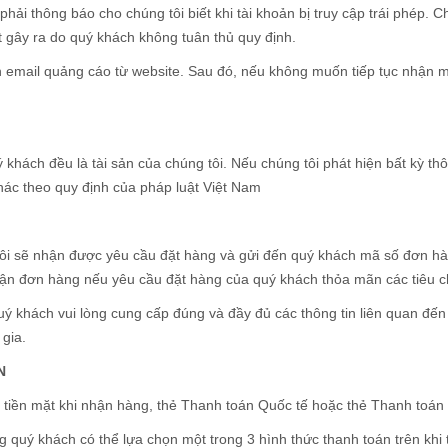
ải thông báo cho chúng tôi biết khi tài khoản bị truy cập trái phép. C
át gây ra do quý khách không tuân thủ quy định.
n email quảng cáo từ website. Sau đó, nếu không muốn tiếp tục nhận m
 khách đều là tài sản của chúng tôi. Nếu chúng tôi phát hiện bất kỳ th
hác theo quy định của pháp luật Việt Nam
ôi sẽ nhận được yêu cầu đặt hàng và gửi đến quý khách mã số đơn hà
n đơn hàng nếu yêu cầu đặt hàng của quý khách thỏa mãn các tiêu c
 khách vui lòng cung cấp đúng và đầy đủ các thông tin liên quan đến 
gia.
N
tiền mặt khi nhận hàng, thẻ Thanh toán Quốc tế hoặc thẻ Thanh toán 
g quý khách có thể lựa chọn một trong 3 hình thức thanh toán trên khi