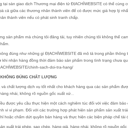
ng tại sàn giao dịch Thương mại điện tử ĐỊACHỈWEBSITE có thể cùng c
giá cả giữa các thương nhân thành viên để có được mức giá hợp lý n
ân thành viên nếu có phát sinh tranh chấp.
ừng sản phẩm mà chúng tôi đăng tải, tuy nhiên chúng tôi không thể cam
 phẩm.
ông đúng như những gì ĐỊACHỈWEBSITE đã mô tả trong phần thông tin
 khi nhận hàng đồng thời đảm bảo sản phẩm trong tình trạng chưa qua s
w.ĐỊACHỈWEBSITE/chinh-sach-doi-tra-hang/
NG KHÔNG ĐÚNG CHẤT LƯỢNG
à chất lượng dịch vụ tốt nhất cho khách hàng qua các sản phẩm được
hàng nhái, không rõ nguồn gốc xuất xứ...
 được yêu cầu thực hiện một cách nghiêm túc đối với việc đảm bảo 
ành vi vi phạm. Đối với các trường hợp phát hiện sản phẩm sản xuất tr
hỉ hoặc chấm dứt quyền bán hàng và thực hiện các biện pháp chế tài 
n xuất trái phép, sao chép, hàng giả, hàng nhái, không rõ nguồn gốc x