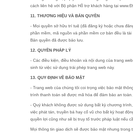
cách liên hệ với Bộ phận Hỗ trợ khách hàng tại www.Đ
11. THƯƠNG HIỆU VÀ BẢN QUYỀN
- Mọi quyền sở hữu trí tuệ (đã đăng ký hoặc chưa đăng
phần mềm, mã nguồn và phần mềm cơ bản đều là tài sả
Bản quyền đã được bảo lưu.
12. QUYỀN PHÁP LÝ
- Các điều kiện, điều khoản và nội dung của trang web
sinh từ việc sử dụng trái phép trang web này.
13. QUY ĐỊNH VỀ BẢO MẬT
- Trang web của chúng tôi coi trọng việc bảo mật thôn
trình thanh toán sẽ được mã hóa để đảm bảo an toàn. 
- Quý khách không được sử dụng bất kỳ chương trình, 
việc phát tán, truyền bá hay cổ vũ cho bất kỳ hoạt đ
quyền lợi cũng như sẽ bị truy tố trước pháp luật nếu cầ
Mọi thông tin giao dịch sẽ được bảo mật nhưng trong 