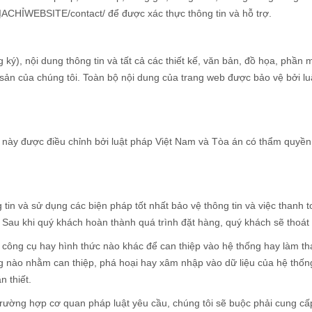
ỊACHỈWEBSITE/contact/ để được xác thực thông tin và hỗ trợ.
 ký), nội dung thông tin và tất cả các thiết kế, văn bản, đồ họa, phần
n của chúng tôi. Toàn bộ nội dung của trang web được bảo vệ bởi lu
 này được điều chỉnh bởi luật pháp Việt Nam và Tòa án có thẩm quyền t
g tin và sử dụng các biện pháp tốt nhất bảo vệ thông tin và việc thanh
Sau khi quý khách hoàn thành quá trình đặt hàng, quý khách sẽ thoát 
công cụ hay hình thức nào khác để can thiệp vào hệ thống hay làm th
ộng nào nhằm can thiệp, phá hoại hay xâm nhập vào dữ liệu của hệ thốn
n thiết.
trường hợp cơ quan pháp luật yêu cầu, chúng tôi sẽ buộc phải cung cấ