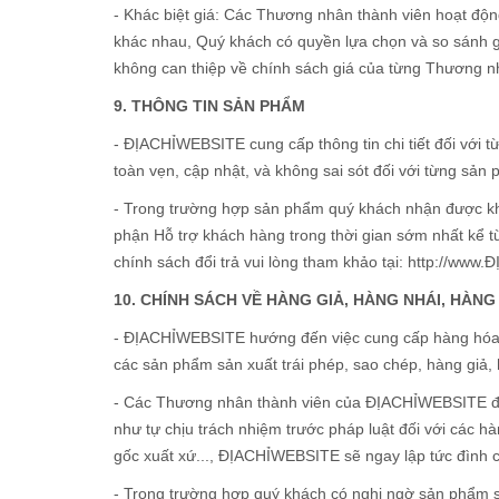
- Khác biệt giá: Các Thương nhân thành viên hoạt độ
khác nhau, Quý khách có quyền lựa chọn và so sánh 
không can thiệp về chính sách giá của từng Thương nh
9. THÔNG TIN SẢN PHẨM
- ĐỊACHỈWEBSITE cung cấp thông tin chi tiết đối với t
toàn vẹn, cập nhật, và không sai sót đối với từng sản
- Trong trường hợp sản phẩm quý khách nhận được kh
phận Hỗ trợ khách hàng trong thời gian sớm nhất kể từ
chính sách đổi trả vui lòng tham khảo tại: http://ww
10. CHÍNH SÁCH VỀ HÀNG GIẢ, HÀNG NHÁI, HÀ
- ĐỊACHỈWEBSITE hướng đến việc cung cấp hàng hóa v
các sản phẩm sản xuất trái phép, sao chép, hàng giả, 
- Các Thương nhân thành viên của ĐỊACHỈWEBSITE đều
như tự chịu trách nhiệm trước pháp luật đối với các h
gốc xuất xứ..., ĐỊACHỈWEBSITE sẽ ngay lập tức đình c
- Trong trường hợp quý khách có nghi ngờ sản phẩm sả