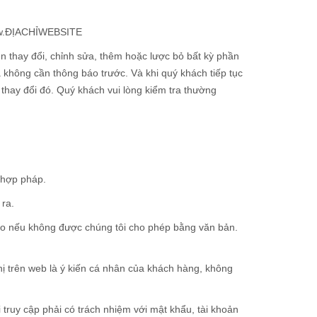
www.ĐỊACHỈWEBSITE
n thay đổi, chỉnh sửa, thêm hoặc lược bỏ bất kỳ phần
 không cần thông báo trước. Và khi quý khách tiếp tục
 thay đổi đó. Quý khách vui lòng kiểm tra thường
 hợp pháp.
ra.
ào nếu không được chúng tôi cho phép bằng văn bản.
ị trên web là ý kiến cá nhân của khách hàng, không
 truy cập phải có trách nhiệm với mật khẩu, tài khoản