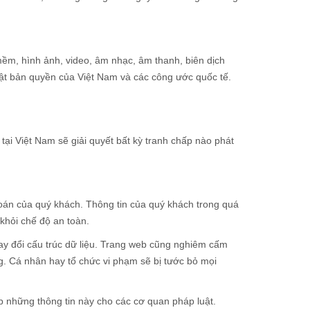
 mềm, hình ảnh, video, âm nhạc, âm thanh, biên dịch
ật bản quyền của Việt Nam và các công ước quốc tế.
ại Việt Nam sẽ giải quyết bất kỳ tranh chấp nào phát
 toán của quý khách. Thông tin của quý khách trong quá
khỏi chế độ an toàn.
ay đổi cấu trúc dữ liệu. Trang web cũng nghiêm cấm
g. Cá nhân hay tổ chức vi phạm sẽ bị tước bỏ mọi
p những thông tin này cho các cơ quan pháp luật.