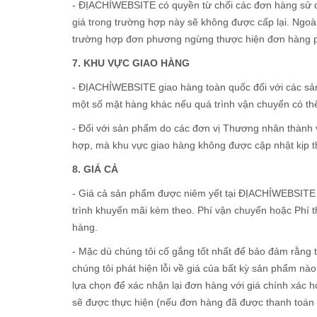
- ĐỊACHỈWEBSITE có quyền từ chối các đơn hàng sử d
giá trong trường hợp này sẽ không được cấp lại. Ngoà
trường hợp đơn phương ngừng thược hiện đơn hàng ph
7. KHU VỰC GIAO HÀNG
- ĐỊACHỈWEBSITE giao hàng toàn quốc đối với các sản
một số mặt hàng khác nếu quá trình vận chuyển có t
- Đối với sản phẩm do các đơn vị Thương nhân thành v
hợp, mà khu vực giao hàng không được cập nhật kịp th
8. GIÁ CẢ
- Giá cả sản phẩm được niêm yết tại ĐỊACHỈWEBSITE là
trình khuyến mãi kèm theo. Phí vận chuyển hoặc Phí t
hàng.
- Mặc dù chúng tôi cố gắng tốt nhất để bảo đảm rằng tất
chúng tôi phát hiện lỗi về giá của bất kỳ sản phẩm nà
lựa chọn để xác nhận lại đơn hàng với giá chính xác h
sẽ được thực hiện (nếu đơn hàng đã được thanh toán 