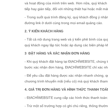
và hoạt động của mình trên web. Hơn nữa, quý khách ph
tiếp hay gián tiếp, đối với những thiệt hại hoặc mất m
- Trong suốt quá trình đăng ký, quý khách đồng ý nhậ
đường link ở dưới cùng trong mọi email quảng cáo.
2. Ý KIẾN KHÁCH HÀNG
- Tất cả nội dung trang web và ý kiến phê bình của quý
quý khách ngay lập tức hoặc áp dụng các biện pháp k
3 ĐẶT HÀNG VÀ XÁC NHẬN ĐƠN HÀNG
- Khi quý khách đặt hàng tại ĐỊACHỈWEBSITE, chúng t
bước xác nhận đơn hàng, ĐỊACHỈWEBSITE chỉ xác nhậ
- Để yêu cầu đặt hàng được xác nhận nhanh chóng, quý
chương trình khuyến mãi (nếu có) mà quý khách tham 
4. GIÁ TRỊ ĐƠN HÀNG VÀ HÌNH THỨC THANH TOÁ
- ĐỊACHỈWEBSITE cung cấp các hình thức thanh toán: 
- Trừ một số trường hợp có ghi chú riêng, thông thườn